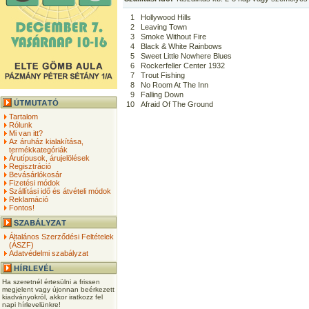
1
Hollywood Hills
2
Leaving Town
3
Smoke Without Fire
4
Black & White Rainbows
5
Sweet Little Nowhere Blues
6
Rockerfeller Center 1932
7
Trout Fishing
8
No Room At The Inn
9
Falling Down
10
Afraid Of The Ground
Tartalom
Rólunk
Mi van itt?
Az áruház kialakítása,
termékkategóriák
Árutípusok, árujelölések
Regisztráció
Bevásárlókosár
Fizetési módok
Szállítási idő és átvételi módok
Reklamáció
Fontos!
Általános Szerződési Feltételek
(ÁSZF)
Adatvédelmi szabályzat
Ha szeretnél értesülni a frissen
megjelent vagy újonnan beérkezett
kiadványokról, akkor iratkozz fel
napi hírlevelünkre!