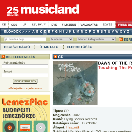
Felhasználónév
DAWN OF THE 
Touching The Pr
Jelszó
elfelejtettem a jelszavam
Típus:
CD
Megjelenés:
2002
Kiadó:
Flying Sparks Records
Katalógus szám:
TDBCD067
Állapot:
Használt
Szállítási idő:
Kiszállítás kb. 2-3 nap vagy személyes