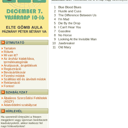
1
Blue Blood Blues
2
Hustle and Cuss
3
The Difference Between Us
4
I'm Mad
5
Die By the Drop
6
I Can't Hear You
7
Gasoline
8
No Horse
9
Looking At the Invisible Man
10
Jawbreaker
11
Old Mary
Tartalom
Rólunk
Mi van itt?
Az áruház kialakítása,
termékkategóriák
Árutípusok, árujelölések
Regisztráció
Bevásárlókosár
Fizetési módok
Szállítási idő és átvételi módok
Reklamáció
Fontos!
Általános Szerződési Feltételek
(ÁSZF)
Adatvédelmi szabályzat
Ha szeretnél értesülni a frissen
megjelent vagy újonnan beérkezett
kiadványokról, akkor iratkozz fel
napi hírlevelünkre!