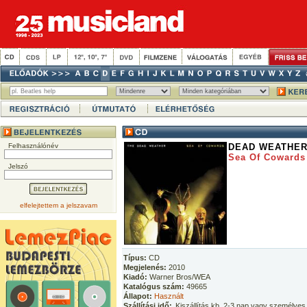
Felhasználónév
DEAD WEATHE
Sea Of Cowards
Jelszó
elfelejtettem a jelszavam
Típus:
CD
Megjelenés:
2010
Kiadó:
Warner Bros/WEA
Katalógus szám:
49665
Állapot:
Használt
Szállítási idő:
Kiszállítás kb. 2-3 nap vagy személyes