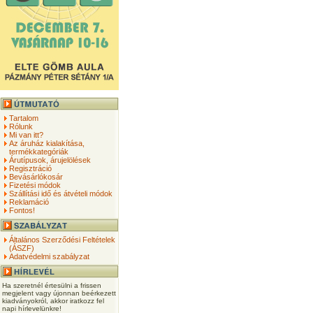
Tartalom
Rólunk
Mi van itt?
Az áruház kialakítása,
termékkategóriák
Árutípusok, árujelölések
Regisztráció
Bevásárlókosár
Fizetési módok
Szállítási idő és átvételi módok
Reklamáció
Fontos!
Általános Szerződési Feltételek
(ÁSZF)
Adatvédelmi szabályzat
Ha szeretnél értesülni a frissen
megjelent vagy újonnan beérkezett
kiadványokról, akkor iratkozz fel
napi hírlevelünkre!