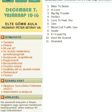
1
Bitter To Better
2
In Love
3
Big Big Trouble
4
Perfect
5
Love To Hate You
6
I Am
7
Blood Cell Traffic Jam
8
Inside
9
If I Could Fly
10
Don't Be Scared
11
Stranded
Tartalom
Rólunk
Mi van itt?
Az áruház kialakítása,
termékkategóriák
Árutípusok, árujelölések
Regisztráció
Bevásárlókosár
Fizetési módok
Szállítási idő és átvételi módok
Reklamáció
Fontos!
Általános Szerződési Feltételek
(ÁSZF)
Adatvédelmi szabályzat
Ha szeretnél értesülni a frissen
megjelent vagy újonnan beérkezett
kiadványokról, akkor iratkozz fel
napi hírlevelünkre!