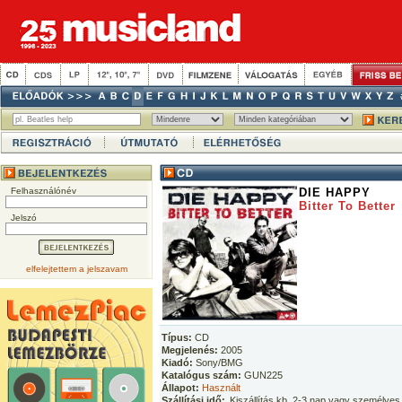
Felhasználónév
DIE HAPPY
Bitter To Better
Jelszó
elfelejtettem a jelszavam
Típus:
CD
Megjelenés:
2005
Kiadó:
Sony/BMG
Katalógus szám:
GUN225
Állapot:
Használt
Szállítási idő:
Kiszállítás kb. 2-3 nap vagy személyes