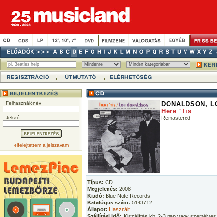
Felhasználónév
DONALDSON, L
Here 'Tis
Jelszó
Remastered
elfelejtettem a jelszavam
Típus:
CD
Megjelenés:
2008
Kiadó:
Blue Note Records
Katalógus szám:
5143712
Állapot:
Használt
Szállítási idő:
Kiszállítás kb. 2-3 nap vagy személyes