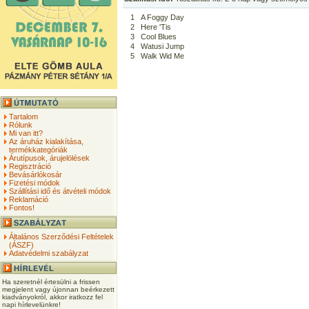
1
A Foggy Day
2
Here 'Tis
3
Cool Blues
4
Watusi Jump
5
Walk Wid Me
Tartalom
Rólunk
Mi van itt?
Az áruház kialakítása,
termékkategóriák
Árutípusok, árujelölések
Regisztráció
Bevásárlókosár
Fizetési módok
Szállítási idő és átvételi módok
Reklamáció
Fontos!
Általános Szerződési Feltételek
(ÁSZF)
Adatvédelmi szabályzat
Ha szeretnél értesülni a frissen
megjelent vagy újonnan beérkezett
kiadványokról, akkor iratkozz fel
napi hírlevelünkre!