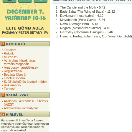
1
The Candle and the Moth - 5:42
2
Bade Saba (The Wind of Saba) - 11:32
3
Daylaman (Inextricable) - 4:12
4
Meykhaneh (Wine Cave) - 5:24
5
Navai (Savage Bird) - 5:18
6
Negara (Mesmerized Mirror) - 4:18
7
Gereyley (Nocturnal Dialogue) - 6:46
8
Hamcho Farhad (Our Tears, Our Wine, Our Sight) 
Tartalom
Rólunk
Mi van itt?
Az áruház kialakítása,
termékkategóriák
Árutípusok, árujelölések
Regisztráció
Bevásárlókosár
Fizetési módok
Szállítási idő és átvételi módok
Reklamáció
Fontos!
Általános Szerződési Feltételek
(ÁSZF)
Adatvédelmi szabályzat
Ha szeretnél értesülni a frissen
megjelent vagy újonnan beérkezett
kiadványokról, akkor iratkozz fel
napi hírlevelünkre!