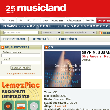
Felhasználónév
DEYHIM, SUSAN
Shy Angels: Rec
Jelszó
Digipak
elfelejtettem a jelszavam
Típus:
CD
Megjelenés:
2002
Kiadó:
Crammed Disc
Katalógus szám:
Craw 26
Állapot:
Használt
Szállítási idő:
Kiszállítás kb. 2-3 nap vagy személyes