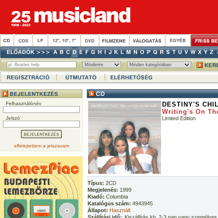
Felhasználónév
DESTINY'S CHI
Writing's On Th
Jelszó
Limited Edition
elfelejtettem a jelszavam
Típus:
2CD
Megjelenés:
1999
Kiadó:
Columbia
Katalógus szám:
4943945
Állapot:
Használt
Szállítási idő:
Kiszállítás kb. 2-3 nap vagy személyes