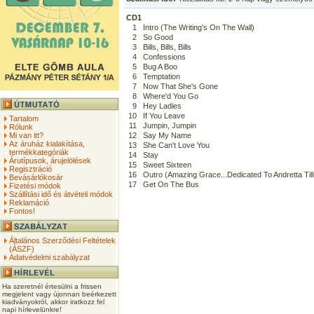
CD1
1
Intro (The Writing's On The Wall)
2
So Good
3
Bills, Bills, Bills
4
Confessions
5
Bug A Boo
6
Temptation
7
Now That She's Gone
8
Where'd You Go
9
Hey Ladies
10
If You Leave
Tartalom
11
Jumpin, Jumpin
Rólunk
Mi van itt?
12
Say My Name
Az áruház kialakítása,
13
She Can't Love You
termékkategóriák
14
Stay
Árutípusok, árujelölések
15
Sweet Sixteen
Regisztráció
16
Outro (Amazing Grace...Dedicated To Andretta Til
Bevásárlókosár
17
Get On The Bus
Fizetési módok
Szállítási idő és átvételi módok
Reklamáció
Fontos!
Általános Szerződési Feltételek
(ÁSZF)
Adatvédelmi szabályzat
Ha szeretnél értesülni a frissen
megjelent vagy újonnan beérkezett
kiadványokról, akkor iratkozz fel
napi hírlevelünkre!