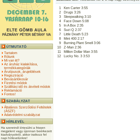
1
Ken Carter 3:55
2
Drugs 3:26
3
Sleepwalking 3:10
4
Face Down 5:08
5
In A Box 2:35
6
Suzi Q 2:37
7
Little Death 5:23
8
Mint 400 2:17
9
Burning Plant Smell 3:06
10
Z-Man 2:36
11
Million Dollar Man 3:55
Tartalom
12
Lucky No. 3 3:53
Rólunk
Mi van itt?
Az áruház kialakítása,
termékkategóriák
Árutípusok, árujelölések
Regisztráció
Bevásárlókosár
Fizetési módok
Szállítási idő és átvételi módok
Reklamáció
Fontos!
Általános Szerződési Feltételek
(ÁSZF)
Adatvédelmi szabályzat
Ha szeretnél értesülni a frissen
megjelent vagy újonnan beérkezett
kiadványokról, akkor iratkozz fel
napi hírlevelünkre!