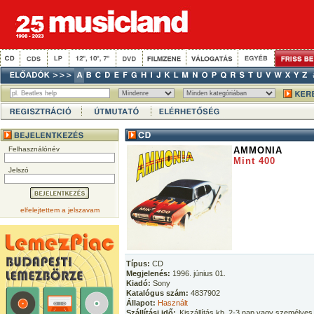
Felhasználónév
AMMONIA
Mint 400
Jelszó
elfelejtettem a jelszavam
Típus:
CD
Megjelenés:
1996. június 01.
Kiadó:
Sony
Katalógus szám:
4837902
Állapot:
Használt
Szállítási idő:
Kiszállítás kb. 2-3 nap vagy személyes