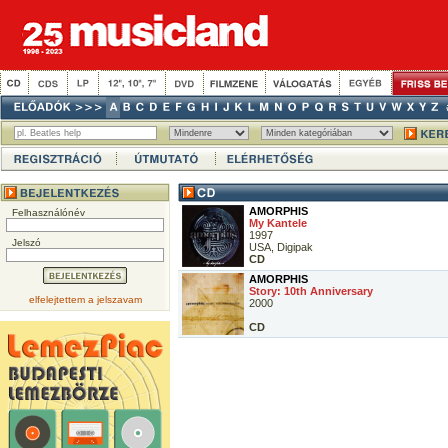
AMORPHIS
Felhasználónév
My Kantele
1997
Jelszó
USA, Digipak
CD
AMORPHIS
Story: 10th Anniversary
elfelejtettem a jelszavam
2000
CD