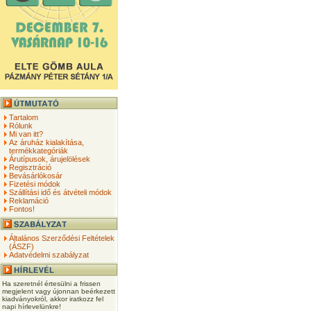
Tartalom
Rólunk
Mi van itt?
Az áruház kialakítása,
termékkategóriák
Árutípusok, árujelölések
Regisztráció
Bevásárlókosár
Fizetési módok
Szállítási idő és átvételi módok
Reklamáció
Fontos!
Általános Szerződési Feltételek
(ÁSZF)
Adatvédelmi szabályzat
Ha szeretnél értesülni a frissen
megjelent vagy újonnan beérkezett
kiadványokról, akkor iratkozz fel
napi hírlevelünkre!