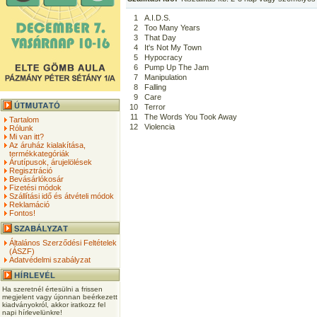
1
A.I.D.S.
2
Too Many Years
3
That Day
4
It's Not My Town
5
Hypocracy
6
Pump Up The Jam
7
Manipulation
8
Falling
9
Care
10
Terror
11
The Words You Took Away
Tartalom
12
Violencia
Rólunk
Mi van itt?
Az áruház kialakítása,
termékkategóriák
Árutípusok, árujelölések
Regisztráció
Bevásárlókosár
Fizetési módok
Szállítási idő és átvételi módok
Reklamáció
Fontos!
Általános Szerződési Feltételek
(ÁSZF)
Adatvédelmi szabályzat
Ha szeretnél értesülni a frissen
megjelent vagy újonnan beérkezett
kiadványokról, akkor iratkozz fel
napi hírlevelünkre!