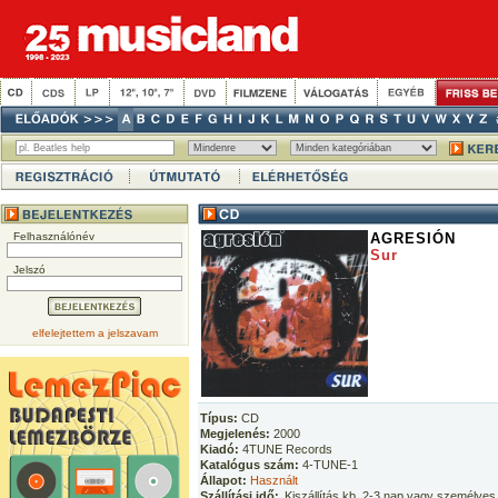
Felhasználónév
AGRESIÓN
Sur
Jelszó
elfelejtettem a jelszavam
Típus:
CD
Megjelenés:
2000
Kiadó:
4TUNE Records
Katalógus szám:
4-TUNE-1
Állapot:
Használt
Szállítási idő:
Kiszállítás kb. 2-3 nap vagy személyes