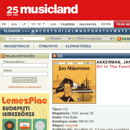
Felhasználónév
AKKERMAN, JA
Oil In The Fami
Jelszó
elfelejtettem a jelszavam
Típus:
CD
Megjelenés:
2002. január 29.
Kiadó:
Red Bullet
Katalógus szám:
RB.66.140
Állapot:
Használt
Szállítási idő:
Kiszállítás kb. 2-3 nap vagy személyes