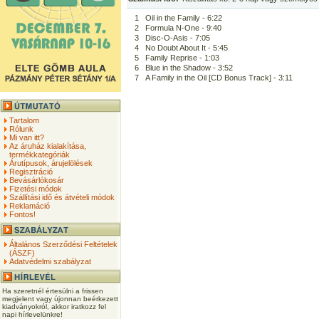
1
Oil in the Family - 6:22
2
Formula N-One - 9:40
3
Disc-O-Asis - 7:05
4
No Doubt About It - 5:45
5
Family Reprise - 1:03
6
Blue in the Shadow - 3:52
7
A Family in the Oil [CD Bonus Track] - 3:11
Tartalom
Rólunk
Mi van itt?
Az áruház kialakítása,
termékkategóriák
Árutípusok, árujelölések
Regisztráció
Bevásárlókosár
Fizetési módok
Szállítási idő és átvételi módok
Reklamáció
Fontos!
Általános Szerződési Feltételek
(ÁSZF)
Adatvédelmi szabályzat
Ha szeretnél értesülni a frissen
megjelent vagy újonnan beérkezett
kiadványokról, akkor iratkozz fel
napi hírlevelünkre!