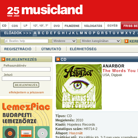
Felhasználónév
ANARBOR
The Words You 
Jelszó
USA, Digipak
elfelejtettem a jelszavam
Típus:
CD
Megjelenés:
2010
Kiadó:
Hopeless Records
Katalógus szám:
HR714-2
Állapot:
Használt
Szállítási idő:
Kiszállítás kb. 2-3 nap vagy személyes