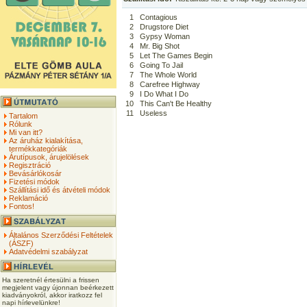
1
Contagious
2
Drugstore Diet
3
Gypsy Woman
4
Mr. Big Shot
5
Let The Games Begin
6
Going To Jail
7
The Whole World
8
Carefree Highway
9
I Do What I Do
10
This Can't Be Healthy
11
Useless
Tartalom
Rólunk
Mi van itt?
Az áruház kialakítása,
termékkategóriák
Árutípusok, árujelölések
Regisztráció
Bevásárlókosár
Fizetési módok
Szállítási idő és átvételi módok
Reklamáció
Fontos!
Általános Szerződési Feltételek
(ÁSZF)
Adatvédelmi szabályzat
Ha szeretnél értesülni a frissen
megjelent vagy újonnan beérkezett
kiadványokról, akkor iratkozz fel
napi hírlevelünkre!