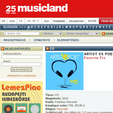
Felhasználónév
ARTIST VS POE
Favorite Fix
Jelszó
elfelejtettem a jelszavam
Típus:
CD
Megjelenés:
2010
Kiadó:
Fearless Records
Katalógus szám:
FRL 30136-2
Állapot:
Használt
Szállítási idő:
Kiszállítás kb. 2-3 nap vagy személyes