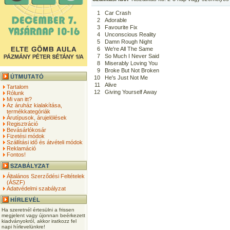
1
Car Crash
2
Adorable
3
Favourite Fix
4
Unconscious Reality
5
Damn Rough Night
6
We're All The Same
7
So Much I Never Said
8
Miserably Loving You
9
Broke But Not Broken
10
He's Just Not Me
11
Alive
Tartalom
12
Giving Yourself Away
Rólunk
Mi van itt?
Az áruház kialakítása,
termékkategóriák
Árutípusok, árujelölések
Regisztráció
Bevásárlókosár
Fizetési módok
Szállítási idő és átvételi módok
Reklamáció
Fontos!
Általános Szerződési Feltételek
(ÁSZF)
Adatvédelmi szabályzat
Ha szeretnél értesülni a frissen
megjelent vagy újonnan beérkezett
kiadványokról, akkor iratkozz fel
napi hírlevelünkre!