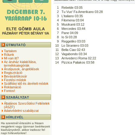
1
Rebelde 03:05
2
Tu Vuo' Fa Amerikano 03:28
3
L'italiano 03:35
4
Filomena 03:04
5
Musikanti 03:12
6
Mercedes 03:44
7
Pane 04:09
8
Io Si 03:28
9
Reggetiko 03:03
10
Lo Straniero 03:03
11
Bella Ciao 02:43
Tartalom
12
Vagabondo 03:34
Rólunk
Mi van itt?
13
Arrivederci Roma 02:22
Az áruház kialakítása,
14
Pizzica Paliakos 03:58
termékkategóriák
Árutípusok, árujelölések
Regisztráció
Bevásárlókosár
Fizetési módok
Szállítási idő és átvételi módok
Reklamáció
Fontos!
Általános Szerződési Feltételek
(ÁSZF)
Adatvédelmi szabályzat
Ha szeretnél értesülni a frissen
megjelent vagy újonnan beérkezett
kiadványokról, akkor iratkozz fel
napi hírlevelünkre!