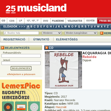
Felhasználónév
ACQUARAGIA 
Rebelde
Jelszó
Digipak
elfelejtettem a jelszavam
Típus:
CD
Megjelenés:
2017
Kiadó:
Narrator Records
Katalógus szám:
NRR 155
Állapot:
Használt
Szállítási idő:
Kiszállítás kb. 2-3 nap vagy személyes