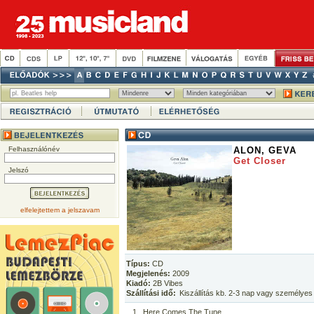
Felhasználónév
ALON, GEVA
Get Closer
Jelszó
elfelejtettem a jelszavam
Típus:
CD
Megjelenés:
2009
Kiadó:
2B Vibes
Szállítási idő:
Kiszállítás kb. 2-3 nap vagy személyes
1
Here Comes The Tune