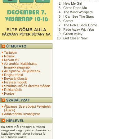
2
Help Me Girl
3
Come Race Me
4
The Wind Whispers
5
I Can See The Stars
6
Comet
7
The Folks Back Home
8
Fade Away With You
9
Green Valley
10
Get Closer Now
Tartalom
Rólunk
Mi van itt?
Az áruház kialakítása,
termékkategóriák
Árutípusok, árujelölések
Regisztráció
Bevásárlókosár
Fizetési módok
Szállítási idő és átvételi módok
Reklamáció
Fontos!
Általános Szerződési Feltételek
(ÁSZF)
Adatvédelmi szabályzat
Ha szeretnél értesülni a frissen
megjelent vagy újonnan beérkezett
kiadványokról, akkor iratkozz fel
napi hírlevelünkre!