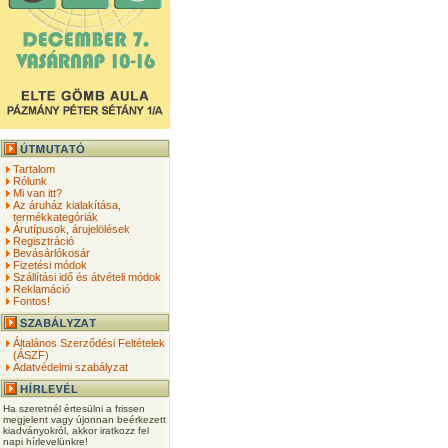
Tartalom
Rólunk
Mi van itt?
Az áruház kialakítása,
termékkategóriák
Árutípusok, árujelölések
Regisztráció
Bevásárlókosár
Fizetési módok
Szállítási idő és átvételi módok
Reklamáció
Fontos!
Általános Szerződési Feltételek
(ÁSZF)
Adatvédelmi szabályzat
Ha szeretnél értesülni a frissen
megjelent vagy újonnan beérkezett
kiadványokról, akkor iratkozz fel
napi hírlevelünkre!