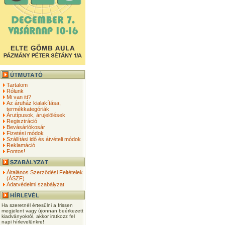
Tartalom
Rólunk
Mi van itt?
Az áruház kialakítása,
termékkategóriák
Árutípusok, árujelölések
Regisztráció
Bevásárlókosár
Fizetési módok
Szállítási idő és átvételi módok
Reklamáció
Fontos!
Általános Szerződési Feltételek
(ÁSZF)
Adatvédelmi szabályzat
Ha szeretnél értesülni a frissen
megjelent vagy újonnan beérkezett
kiadványokról, akkor iratkozz fel
napi hírlevelünkre!