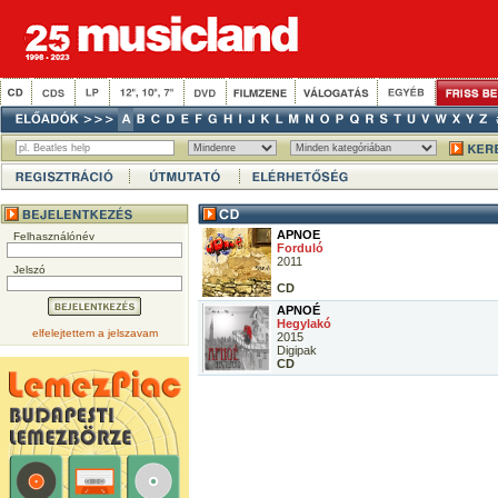
APNOE
Felhasználónév
Forduló
2011
Jelszó
CD
APNOÉ
Hegylakó
elfelejtettem a jelszavam
2015
Digipak
CD