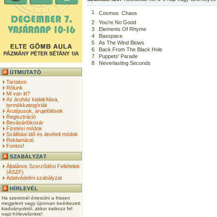
1
Cosmos  Chaos
2
You're No Good
3
Elements Of Rhyme
4
Basspace
5
As The Wind Blows
6
Back From The Black Hole
7
Puppets' Parade
8
Neverlasting Seconds
Tartalom
Rólunk
Mi van itt?
Az áruház kialakítása,
termékkategóriák
Árutípusok, árujelölések
Regisztráció
Bevásárlókosár
Fizetési módok
Szállítási idő és átvételi módok
Reklamáció
Fontos!
Általános Szerződési Feltételek
(ÁSZF)
Adatvédelmi szabályzat
Ha szeretnél értesülni a frissen
megjelent vagy újonnan beérkezett
kiadványokról, akkor iratkozz fel
napi hírlevelünkre!