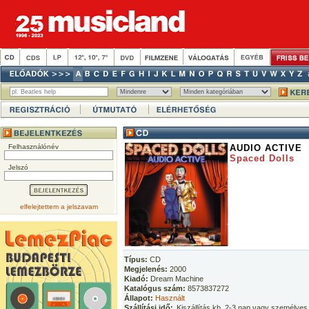
Felhasználónév
AUDIO ACTIVE
Spaced Dolls
Jelszó
elfelejtettem a jelszavam
Típus:
CD
Megjelenés:
2000
Kiadó:
Dream Machine
Katalógus szám:
8573837272
Állapot:
Használt
Szállítási idő:
Kiszállítás kb. 2-3 nap vagy személyes