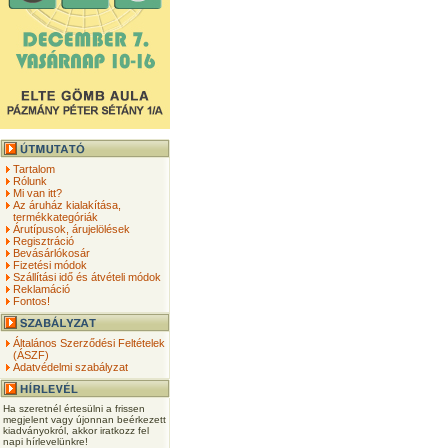
Tartalom
Rólunk
Mi van itt?
Az áruház kialakítása,
termékkategóriák
Árutípusok, árujelölések
Regisztráció
Bevásárlókosár
Fizetési módok
Szállítási idő és átvételi módok
Reklamáció
Fontos!
Általános Szerződési Feltételek
(ÁSZF)
Adatvédelmi szabályzat
Ha szeretnél értesülni a frissen
megjelent vagy újonnan beérkezett
kiadványokról, akkor iratkozz fel
napi hírlevelünkre!