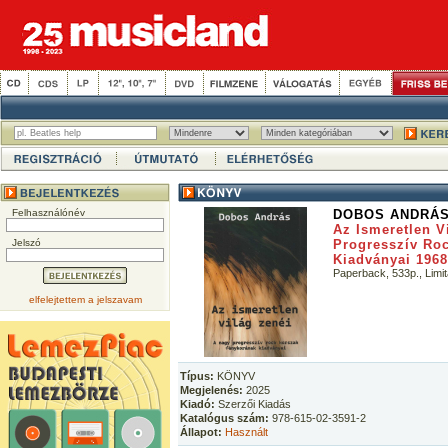
Felhasználónév
DOBOS ANDRÁ
Az Ismeretlen V
Jelszó
Progresszív Ro
Kiadványai 1968
Paperback, 533p., Limi
elfelejtettem a jelszavam
Típus:
KÖNYV
Megjelenés:
2025
Kiadó:
Szerzői Kiadás
Katalógus szám:
978-615-02-3591-2
Állapot:
Használt