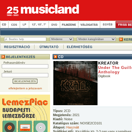
Felhasználónév
KREATOR
Under The Guill
Jelszó
Anthology
Digibook
elfelejtettem a jelszavam
Típus:
2CD
Megjelenés:
2021
Kiadó:
Noise
Katalógus szám:
NOISE2CD101
Állapot:
Használt
Szállítási idő:
Kiszállítás kb. 2-3 nap vagy személyes