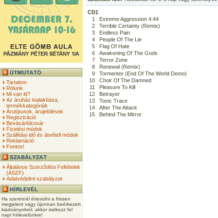
CD1
1
Extreme Aggression 4:44
2
Terrible Certainty (Remix)
3
Endless Pain
4
People Of The Lie
5
Flag Of Hate
6
Awakening Of The Gods
7
Terror Zone
8
Renewal (Remix)
9
Tormentor (End Of The World Demo)
10
Choir Of The Damned
Tartalom
11
Pleasure To Kill
Rólunk
Mi van itt?
12
Betrayer
Az áruház kialakítása,
13
Toxic Trace
termékkategóriák
14
After The Attack
Árutípusok, árujelölések
15
Behind The Mirror
Regisztráció
Bevásárlókosár
Fizetési módok
Szállítási idő és átvételi módok
Reklamáció
Fontos!
Általános Szerződési Feltételek
(ÁSZF)
Adatvédelmi szabályzat
Ha szeretnél értesülni a frissen
megjelent vagy újonnan beérkezett
kiadványokról, akkor iratkozz fel
napi hírlevelünkre!