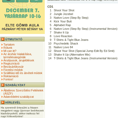
CD1
1
Shoot Your Shot
2
Jungle Jezebel
3
Native Love (Step By Step)
4
Kick Your Butt
5
Alphabet Rap
6
Native Love (Step By Step) (Instrumental Version)
7
Shake It Up
8
Love Reaction
9
T-Shirts & Tight Blue Jeans
10
Psychedelic Shack
Tartalom
11
Native Love 84
Rólunk
Mi van itt?
12
Shoot Your Shot (Special Jump Edit By Ed Smit)
Az áruház kialakítása,
13
Shake It Up (Alternative Mix)
termékkategóriák
14
T-Shirts & Tight Blue Jeans (Instrumental Version)
Árutípusok, árujelölések
Regisztráció
Bevásárlókosár
Fizetési módok
Szállítási idő és átvételi módok
Reklamáció
Fontos!
Általános Szerződési Feltételek
(ÁSZF)
Adatvédelmi szabályzat
Ha szeretnél értesülni a frissen
megjelent vagy újonnan beérkezett
kiadványokról, akkor iratkozz fel
napi hírlevelünkre!