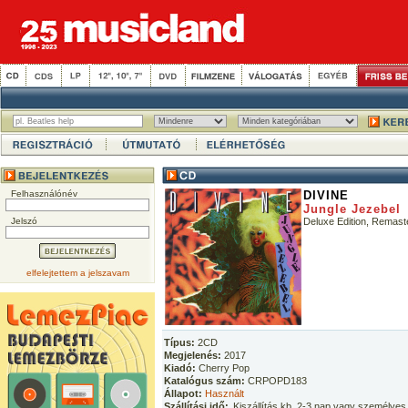
Felhasználónév
DIVINE
Jungle Jezebel
Jelszó
Deluxe Edition, Remast
elfelejtettem a jelszavam
Típus:
2CD
Megjelenés:
2017
Kiadó:
Cherry Pop
Katalógus szám:
CRPOPD183
Állapot:
Használt
Szállítási idő:
Kiszállítás kb. 2-3 nap vagy személyes