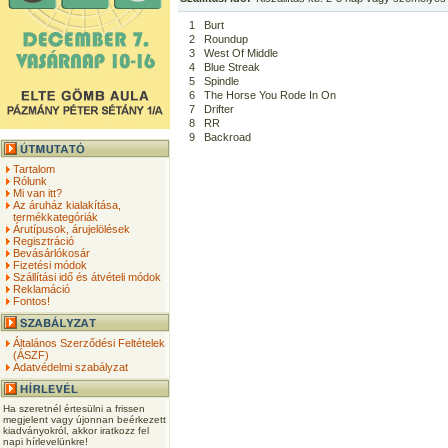
1
Burt
2
Roundup
3
West Of Middle
4
Blue Streak
5
Spindle
6
The Horse You Rode In On
7
Drifter
8
RR
9
Backroad
Tartalom
Rólunk
Mi van itt?
Az áruház kialakítása,
termékkategóriák
Árutípusok, árujelölések
Regisztráció
Bevásárlókosár
Fizetési módok
Szállítási idő és átvételi módok
Reklamáció
Fontos!
Általános Szerződési Feltételek
(ÁSZF)
Adatvédelmi szabályzat
Ha szeretnél értesülni a frissen
megjelent vagy újonnan beérkezett
kiadványokról, akkor iratkozz fel
napi hírlevelünkre!