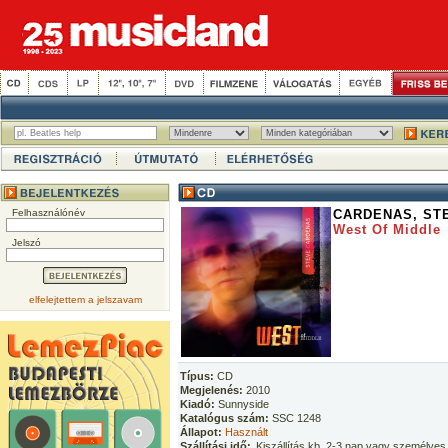
Felhasználónév
CARDENAS, ST
West Of Middle
Jelszó
elfelejtettem a jelszavam
Típus:
CD
Megjelenés:
2010
Kiadó:
Sunnyside
Katalógus szám:
SSC 1248
Állapot:
Használt
Szállítási idő:
Kiszállítás kb. 2-3 nap vagy személyes