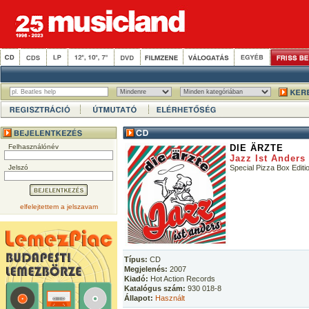
Felhasználónév
DIE ÄRZTE
Jazz Ist Anders
Jelszó
Special Pizza Box Editi
elfelejtettem a jelszavam
Típus:
CD
Megjelenés:
2007
Kiadó:
Hot Action Records
Katalógus szám:
930 018-8
Állapot:
Használt