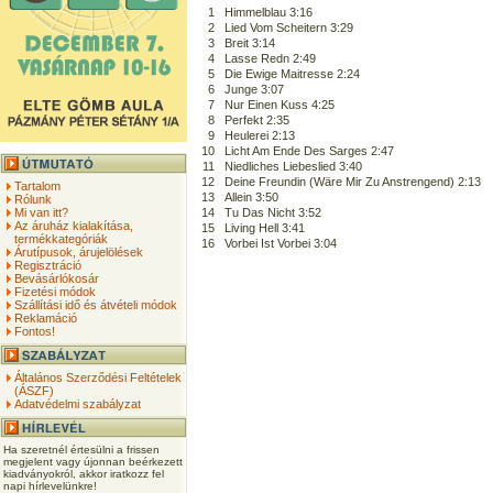
1
Himmelblau 3:16
2
Lied Vom Scheitern 3:29
3
Breit 3:14
4
Lasse Redn 2:49
5
Die Ewige Maitresse 2:24
6
Junge 3:07
7
Nur Einen Kuss 4:25
8
Perfekt 2:35
9
Heulerei 2:13
10
Licht Am Ende Des Sarges 2:47
11
Niedliches Liebeslied 3:40
12
Deine Freundin (Wäre Mir Zu Anstrengend) 2:13
Tartalom
13
Allein 3:50
Rólunk
Mi van itt?
14
Tu Das Nicht 3:52
Az áruház kialakítása,
15
Living Hell 3:41
termékkategóriák
16
Vorbei Ist Vorbei 3:04
Árutípusok, árujelölések
Regisztráció
Bevásárlókosár
Fizetési módok
Szállítási idő és átvételi módok
Reklamáció
Fontos!
Általános Szerződési Feltételek
(ÁSZF)
Adatvédelmi szabályzat
Ha szeretnél értesülni a frissen
megjelent vagy újonnan beérkezett
kiadványokról, akkor iratkozz fel
napi hírlevelünkre!