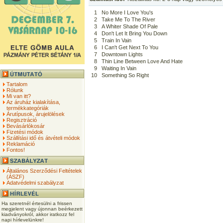
1
No More I Love You's
2
Take Me To The River
3
A Whiter Shade Of Pale
4
Don't Let It Bring You Down
5
Train In Vain
6
I Can't Get Next To You
7
Downtown Lights
8
Thin Line Between Love And Hate
9
Waiting In Vain
10
Something So Right
Tartalom
Rólunk
Mi van itt?
Az áruház kialakítása,
termékkategóriák
Árutípusok, árujelölések
Regisztráció
Bevásárlókosár
Fizetési módok
Szállítási idő és átvételi módok
Reklamáció
Fontos!
Általános Szerződési Feltételek
(ÁSZF)
Adatvédelmi szabályzat
Ha szeretnél értesülni a frissen
megjelent vagy újonnan beérkezett
kiadványokról, akkor iratkozz fel
napi hírlevelünkre!