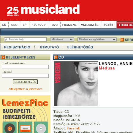
Felhasználónév
LENNOX, ANNIE
Medusa
Jelszó
elfelejtettem a jelszavam
Típus:
CD
Megjelenés:
1995
Kiadó:
BMG/RCA
Katalógus szám:
74321257172
Állapot:
Használt
Szállítási idő:
Kiszállítás kb. 2-3 nap vagy személyes