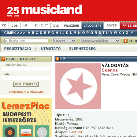
Felhasználónév
VÁLOGATÁS
Suenos
Jelszó
Peru, Cover/Media: N
elfelejtettem a jelszavam
Típus:
LP
Megjelenés:
1982
Kiadó:
Polystar
Katalógus szám:
PY5-PST-6878152.4
Állapot:
Használt
Szállítási idő:
Kiszállítás kb. 2-3 nap vagy személyes