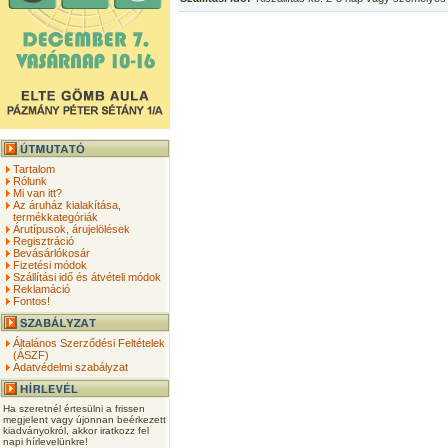
Tartalom
Rólunk
Mi van itt?
Az áruház kialakítása,
termékkategóriák
Árutípusok, árujelölések
Regisztráció
Bevásárlókosár
Fizetési módok
Szállítási idő és átvételi módok
Reklamáció
Fontos!
Általános Szerződési Feltételek
(ÁSZF)
Adatvédelmi szabályzat
Ha szeretnél értesülni a frissen
megjelent vagy újonnan beérkezett
kiadványokról, akkor iratkozz fel
napi hírlevelünkre!