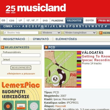
Felhasználónév
VÁLOGATÁS
Getting To Know
Jelszó
Ipecac Recordi
Promo 14 tracks
elfelejtettem a jelszavam
Típus:
PCD
Megjelenés:
2007
Kiadó:
Ipecac Recordings
Katalógus szám:
IPCPRO1
Állapot:
Használt
Szállítási idő:
Kiszállítás kb. 2-3 nap vagy személyes