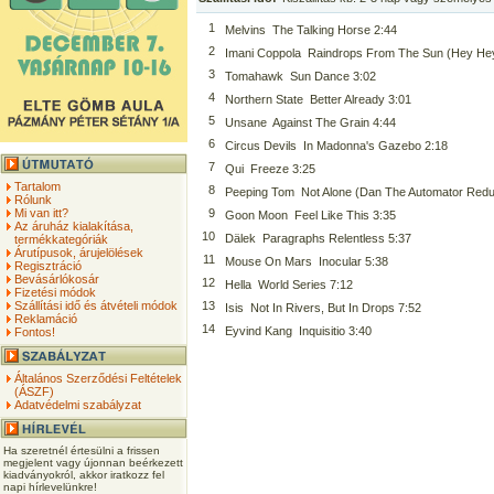
1
Melvins  The Talking Horse 2:44
2
Imani Coppola  Raindrops From The Sun (Hey He
3
Tomahawk  Sun Dance 3:02
4
Northern State  Better Already 3:01
5
Unsane  Against The Grain 4:44
6
Circus Devils  In Madonna's Gazebo 2:18
7
Qui  Freeze 3:25
Tartalom
8
Peeping Tom  Not Alone (Dan The Automator Redu
Rólunk
Mi van itt?
9
Goon Moon  Feel Like This 3:35
Az áruház kialakítása,
10
Dälek  Paragraphs Relentless 5:37
termékkategóriák
Árutípusok, árujelölések
11
Mouse On Mars  Inocular 5:38
Regisztráció
Bevásárlókosár
12
Hella  World Series 7:12
Fizetési módok
Szállítási idő és átvételi módok
13
Isis  Not In Rivers, But In Drops 7:52
Reklamáció
14
Eyvind Kang  Inquisitio 3:40
Fontos!
Általános Szerződési Feltételek
(ÁSZF)
Adatvédelmi szabályzat
Ha szeretnél értesülni a frissen
megjelent vagy újonnan beérkezett
kiadványokról, akkor iratkozz fel
napi hírlevelünkre!