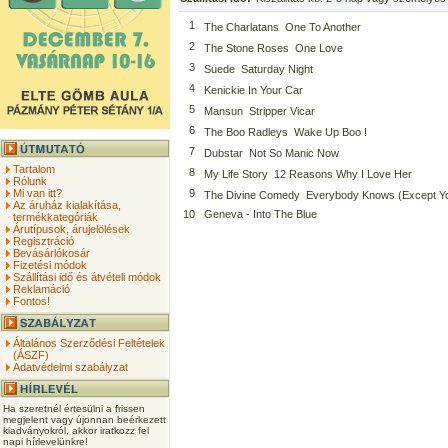
1
The Charlatans  One To Another
2
The Stone Roses  One Love
3
Suede  Saturday Night
4
Kenickie In Your Car
5
Mansun  Stripper Vicar
6
The Boo Radleys  Wake Up Boo !
7
Dubstar  Not So Manic Now
Tartalom
8
My Life Story  12 Reasons Why I Love Her
Rólunk
Mi van itt?
9
The Divine Comedy  Everybody Knows (Except Y
Az áruház kialakítása,
10
Geneva - Into The Blue
termékkategóriák
Árutípusok, árujelölések
Regisztráció
Bevásárlókosár
Fizetési módok
Szállítási idő és átvételi módok
Reklamáció
Fontos!
Általános Szerződési Feltételek
(ÁSZF)
Adatvédelmi szabályzat
Ha szeretnél értesülni a frissen
megjelent vagy újonnan beérkezett
kiadványokról, akkor iratkozz fel
napi hírlevelünkre!