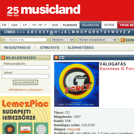
Felhasználónév
VÁLOGATÁS
Guinness G For
Jelszó
elfelejtettem a jelszavam
Típus:
CD
Megjelenés:
1997
Kiadó:
EMI
Katalógus szám:
CDLIC99
Állapot:
Használt
Szállítási idő:
Kiszállítás kb. 2-3 nap vagy személyes