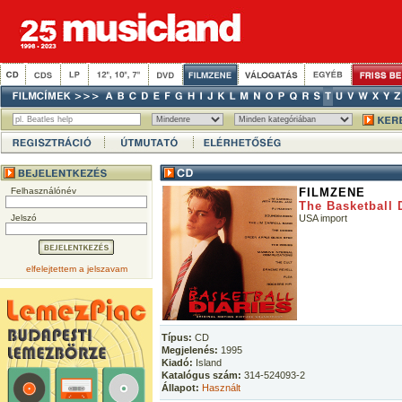
Felhasználónév
FILMZENE
The Basketball 
Jelszó
USA import
elfelejtettem a jelszavam
Típus:
CD
Megjelenés:
1995
Kiadó:
Island
Katalógus szám:
314-524093-2
Állapot:
Használt