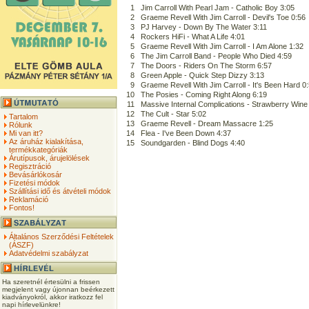
1
Jim Carroll With Pearl Jam - Catholic Boy 3:05
2
Graeme Revell With Jim Carroll - Devil's Toe 0:56
3
PJ Harvey - Down By The Water 3:11
4
Rockers HiFi - What A Life 4:01
5
Graeme Revell With Jim Carroll - I Am Alone 1:32
6
The Jim Carroll Band - People Who Died 4:59
7
The Doors - Riders On The Storm 6:57
8
Green Apple - Quick Step Dizzy 3:13
9
Graeme Revell With Jim Carroll - It's Been Hard 0
10
The Posies - Coming Right Along 6:19
11
Massive Internal Complications - Strawberry Wine
12
The Cult - Star 5:02
Tartalom
13
Graeme Revell - Dream Massacre 1:25
Rólunk
Mi van itt?
14
Flea - I've Been Down 4:37
Az áruház kialakítása,
15
Soundgarden - Blind Dogs 4:40
termékkategóriák
Árutípusok, árujelölések
Regisztráció
Bevásárlókosár
Fizetési módok
Szállítási idő és átvételi módok
Reklamáció
Fontos!
Általános Szerződési Feltételek
(ÁSZF)
Adatvédelmi szabályzat
Ha szeretnél értesülni a frissen
megjelent vagy újonnan beérkezett
kiadványokról, akkor iratkozz fel
napi hírlevelünkre!