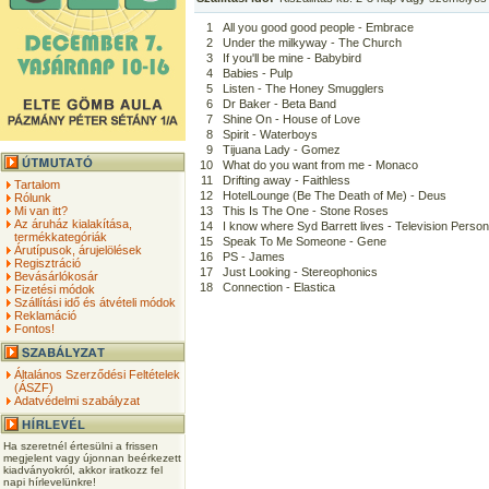
1
All you good good people - Embrace
2
Under the milkyway - The Church
3
If you'll be mine - Babybird
4
Babies - Pulp
5
Listen - The Honey Smugglers
6
Dr Baker - Beta Band
7
Shine On - House of Love
8
Spirit - Waterboys
9
Tijuana Lady - Gomez
10
What do you want from me - Monaco
11
Drifting away - Faithless
Tartalom
12
HotelLounge (Be The Death of Me) - Deus
Rólunk
Mi van itt?
13
This Is The One - Stone Roses
Az áruház kialakítása,
14
I know where Syd Barrett lives - Television Persona
termékkategóriák
15
Speak To Me Someone - Gene
Árutípusok, árujelölések
16
PS - James
Regisztráció
17
Just Looking - Stereophonics
Bevásárlókosár
18
Connection - Elastica
Fizetési módok
Szállítási idő és átvételi módok
Reklamáció
Fontos!
Általános Szerződési Feltételek
(ÁSZF)
Adatvédelmi szabályzat
Ha szeretnél értesülni a frissen
megjelent vagy újonnan beérkezett
kiadványokról, akkor iratkozz fel
napi hírlevelünkre!