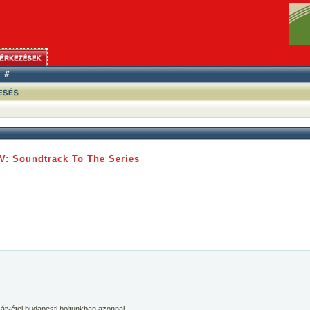
V: Soundtrack To The Series
 átvétel budapesti boltunkban azonnal