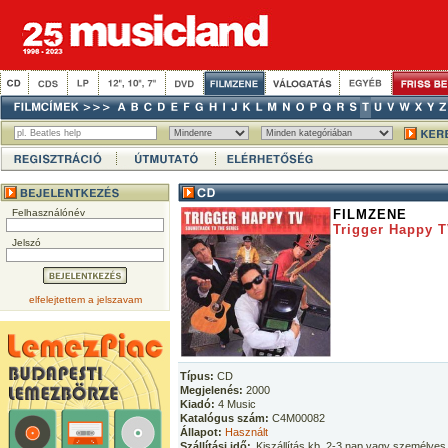
Felhasználónév
FILMZENE
Trigger Happy T
Jelszó
elfelejtettem a jelszavam
Típus:
CD
Megjelenés:
2000
Kiadó:
4 Music
Katalógus szám:
C4M00082
Állapot:
Használt
Szállítási idő:
Kiszállítás kb. 2-3 nap vagy személyes