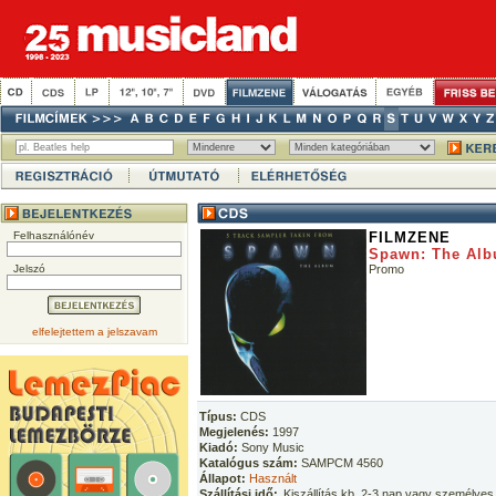
Felhasználónév
FILMZENE
Spawn: The Al
Jelszó
Promo
elfelejtettem a jelszavam
Típus:
CDS
Megjelenés:
1997
Kiadó:
Sony Music
Katalógus szám:
SAMPCM 4560
Állapot:
Használt
Szállítási idő:
Kiszállítás kb. 2-3 nap vagy személyes