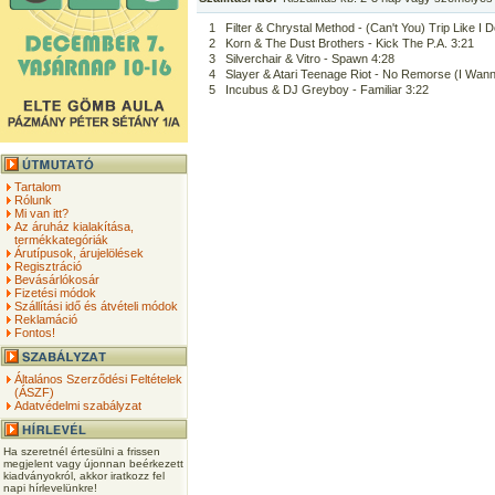
1
Filter & Chrystal Method - (Can't You) Trip Like I 
2
Korn & The Dust Brothers - Kick The P.A. 3:21
3
Silverchair & Vitro - Spawn 4:28
4
Slayer & Atari Teenage Riot - No Remorse (I Wann
5
Incubus & DJ Greyboy - Familiar 3:22
Tartalom
Rólunk
Mi van itt?
Az áruház kialakítása,
termékkategóriák
Árutípusok, árujelölések
Regisztráció
Bevásárlókosár
Fizetési módok
Szállítási idő és átvételi módok
Reklamáció
Fontos!
Általános Szerződési Feltételek
(ÁSZF)
Adatvédelmi szabályzat
Ha szeretnél értesülni a frissen
megjelent vagy újonnan beérkezett
kiadványokról, akkor iratkozz fel
napi hírlevelünkre!