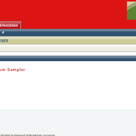
bum Sampler
 átvétel budapesti boltunkban azonnal