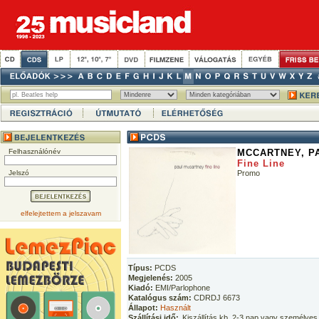
Felhasználónév
MCCARTNEY, P
Fine Line
Jelszó
Promo
elfelejtettem a jelszavam
Típus:
PCDS
Megjelenés:
2005
Kiadó:
EMI/Parlophone
Katalógus szám:
CDRDJ 6673
Állapot:
Használt
Szállítási idő:
Kiszállítás kb. 2-3 nap vagy személyes