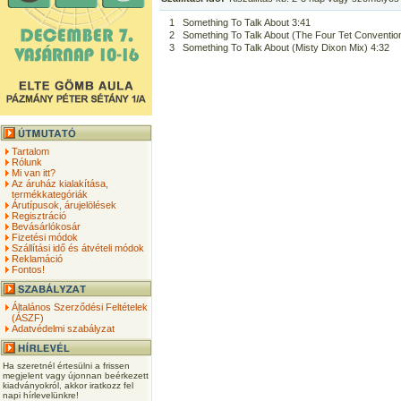
1
Something To Talk About 3:41
2
Something To Talk About (The Four Tet Conventio
3
Something To Talk About (Misty Dixon Mix) 4:32
Tartalom
Rólunk
Mi van itt?
Az áruház kialakítása,
termékkategóriák
Árutípusok, árujelölések
Regisztráció
Bevásárlókosár
Fizetési módok
Szállítási idő és átvételi módok
Reklamáció
Fontos!
Általános Szerződési Feltételek
(ÁSZF)
Adatvédelmi szabályzat
Ha szeretnél értesülni a frissen
megjelent vagy újonnan beérkezett
kiadványokról, akkor iratkozz fel
napi hírlevelünkre!