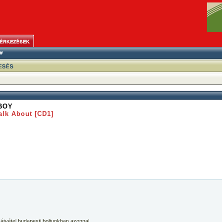
BOY
alk About [CD1]
 átvétel budapesti boltunkban azonnal