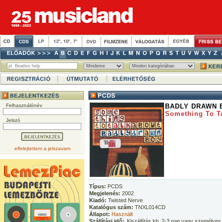
Felhasználónév
BADLY DRAWN 
Something To T
Jelszó
elfelejtettem a jelszavam
Típus:
PCDS
Megjelenés:
2002
Kiadó:
Twisted Nerve
Katalógus szám:
TNXL014CD
Állapot:
Használt
Szállítási idő:
Kiszállítás kb. 2-3 nap vagy személyes