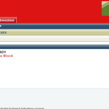
BOY
e Block
 átvétel budapesti boltunkban azonnal