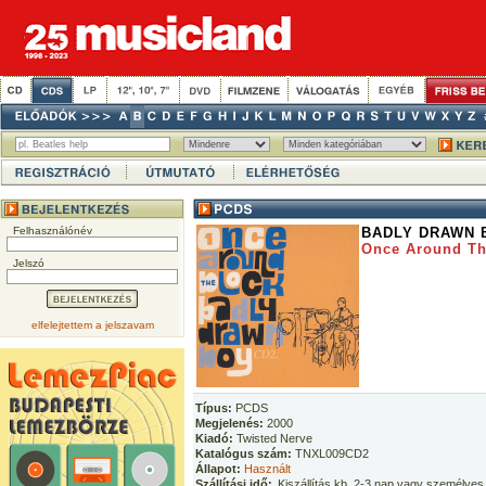
Felhasználónév
BADLY DRAWN 
Once Around Th
Jelszó
elfelejtettem a jelszavam
Típus:
PCDS
Megjelenés:
2000
Kiadó:
Twisted Nerve
Katalógus szám:
TNXL009CD2
Állapot:
Használt
Szállítási idő:
Kiszállítás kb. 2-3 nap vagy személyes