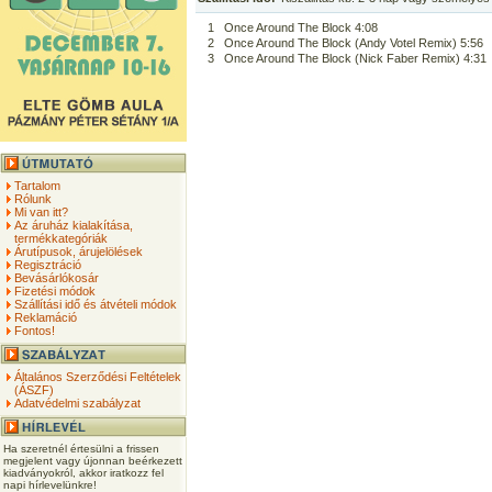
1
Once Around The Block 4:08
2
Once Around The Block (Andy Votel Remix) 5:56
3
Once Around The Block (Nick Faber Remix) 4:31
Tartalom
Rólunk
Mi van itt?
Az áruház kialakítása,
termékkategóriák
Árutípusok, árujelölések
Regisztráció
Bevásárlókosár
Fizetési módok
Szállítási idő és átvételi módok
Reklamáció
Fontos!
Általános Szerződési Feltételek
(ÁSZF)
Adatvédelmi szabályzat
Ha szeretnél értesülni a frissen
megjelent vagy újonnan beérkezett
kiadványokról, akkor iratkozz fel
napi hírlevelünkre!