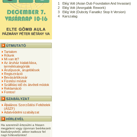
1
Elég Volt (Asian Dub Foundation And Invasian)
2
Elég Volt (Anorgabik Rework)
3
Elég Volt (Dubcity Fanatikz Stop It Version)
4
Karszalag
Tartalom
Rólunk
Mi van itt?
Az áruház kialakítása,
termékkategóriák
Árutípusok, árujelölések
Regisztráció
Bevásárlókosár
Fizetési módok
Szállítási idő és átvételi módok
Reklamáció
Fontos!
Általános Szerződési Feltételek
(ÁSZF)
Adatvédelmi szabályzat
Ha szeretnél értesülni a frissen
megjelent vagy újonnan beérkezett
kiadványokról, akkor iratkozz fel
napi hírlevelünkre!