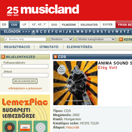
Felhasználónév
ANIMA SOUND 
Elég Volt
Jelszó
elfelejtettem a jelszavam
Típus:
CDS
Megjelenés:
2002
Kiadó:
Hungaroton
Katalógus szám:
HCDS 71120
Állapot:
Használt