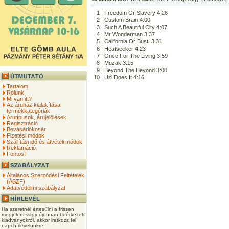
1
Freedom Or Slavery 4:26
2
Custom Brain 4:00
3
Such A Beautiful City 4:07
4
Mr Wonderman 3:37
5
California Or Bust! 3:31
6
Heatseeker 4:23
7
Once For The Living 3:59
8
Muzak 3:15
9
Beyond The Beyond 3:00
10
Uzi Does It 4:16
Tartalom
Rólunk
Mi van itt?
Az áruház kialakítása,
termékkategóriák
Árutípusok, árujelölések
Regisztráció
Bevásárlókosár
Fizetési módok
Szállítási idő és átvételi módok
Reklamáció
Fontos!
Általános Szerződési Feltételek
(ÁSZF)
Adatvédelmi szabályzat
Ha szeretnél értesülni a frissen
megjelent vagy újonnan beérkezett
kiadványokról, akkor iratkozz fel
napi hírlevelünkre!