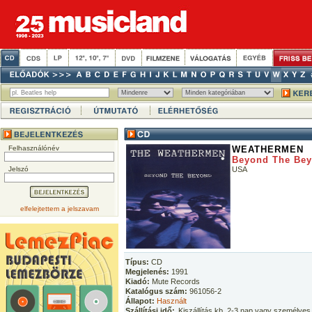
Felhasználónév
WEATHERMEN
Beyond The Be
Jelszó
USA
elfelejtettem a jelszavam
Típus:
CD
Megjelenés:
1991
Kiadó:
Mute Records
Katalógus szám:
961056-2
Állapot:
Használt
Szállítási idő:
Kiszállítás kb. 2-3 nap vagy személyes