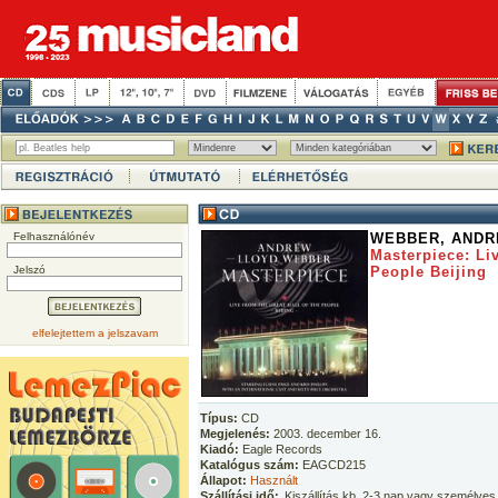
Felhasználónév
WEBBER, ANDR
Masterpiece: Li
Jelszó
People Beijing
elfelejtettem a jelszavam
Típus:
CD
Megjelenés:
2003. december 16.
Kiadó:
Eagle Records
Katalógus szám:
EAGCD215
Állapot:
Használt
Szállítási idő:
Kiszállítás kb. 2-3 nap vagy személyes