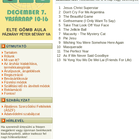
1
Jesus Christ Superstar
2
Don't Cry For Me Argentina
3
The Beautiful Game
4
Gethsemane (I Only Want To Say)
5
Take That Look Off Your Face
6
The Jellicle Ball
7
Macavity - The Mystery Cat
8
Pie Jesu
9
Wishing You Were Somehow Here Again
10
Masquerade
11
The Perfect Year
Tartalom
12
As If We Never Said Goodbye
Rólunk
Mi van itt?
13
Ni Yong You Wo De Wei Lai (Friends For Life)
Az áruház kialakítása,
termékkategóriák
Árutípusok, árujelölések
Regisztráció
Bevásárlókosár
Fizetési módok
Szállítási idő és átvételi módok
Reklamáció
Fontos!
Általános Szerződési Feltételek
(ÁSZF)
Adatvédelmi szabályzat
Ha szeretnél értesülni a frissen
megjelent vagy újonnan beérkezett
kiadványokról, akkor iratkozz fel
napi hírlevelünkre!