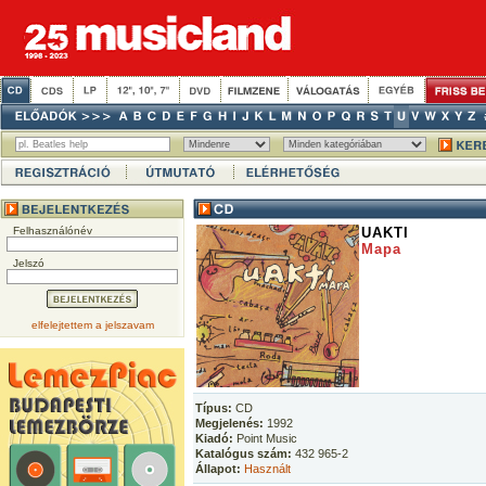
Felhasználónév
UAKTI
Mapa
Jelszó
elfelejtettem a jelszavam
Típus:
CD
Megjelenés:
1992
Kiadó:
Point Music
Katalógus szám:
432 965-2
Állapot:
Használt