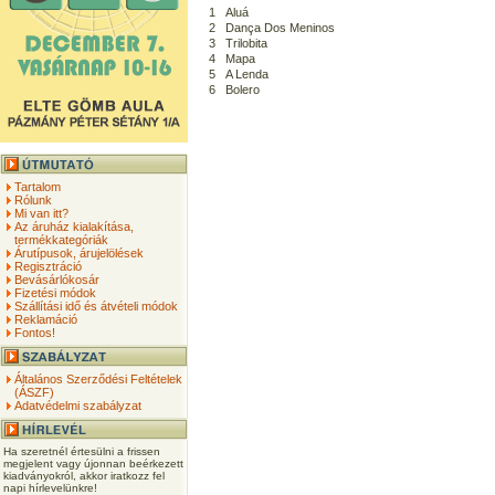
1
Aluá
2
Dança Dos Meninos
3
Trilobita
4
Mapa
5
A Lenda
6
Bolero
Tartalom
Rólunk
Mi van itt?
Az áruház kialakítása,
termékkategóriák
Árutípusok, árujelölések
Regisztráció
Bevásárlókosár
Fizetési módok
Szállítási idő és átvételi módok
Reklamáció
Fontos!
Általános Szerződési Feltételek
(ÁSZF)
Adatvédelmi szabályzat
Ha szeretnél értesülni a frissen
megjelent vagy újonnan beérkezett
kiadványokról, akkor iratkozz fel
napi hírlevelünkre!