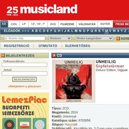
Felhasználónév
UNHEILIG
Gipfelstürmer
Jelszó
Deluxe Edition, Digipak
elfelejtettem a jelszavam
Típus:
2CD
Megjelenés:
2014
Kiadó:
Universal
Katalógus szám:
4703056
Állapot:
Használt
Szállítási idő:
Kiszállítás kb. 2-3 nap vagy személyes