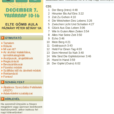
CD1
1
Der Berg (Intro) 4:48
2
Hinunter Bis Auf Eins 3:22
3
Zeit Zu Gehen 4:10
4
Die Weisheiten Des Lebens 3:26
5
Zwischen Licht Und Schatten 4:27
6
Glück Aus Das Leben 3:06
7
Wie In Guten Alten Zeiten 3:54
8
Alles Hat Seine Zeit 3:50
9
Echo 3:46
10
Mein Berg 4:21
Tartalom
11
Goldrausch 3:43
Rólunk
Mi van itt?
12
Held Für Einen Tag 4:03
Az áruház kialakítása,
13
Dem Himmel So Nah 3:40
termékkategóriák
14
Wie Sind Die Gipfelstürmer 3:46
Árutípusok, árujelölések
15
Hand In Hand 3:59
Regisztráció
16
Der Gipfel (Outro) 6:02
Bevásárlókosár
Fizetési módok
Szállítási idő és átvételi módok
Reklamáció
Fontos!
Általános Szerződési Feltételek
(ÁSZF)
Adatvédelmi szabályzat
Ha szeretnél értesülni a frissen
megjelent vagy újonnan beérkezett
kiadványokról, akkor iratkozz fel
napi hírlevelünkre!