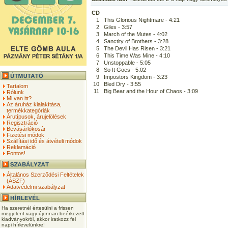
CD
1
This Glorious Nightmare - 4:21
2
Giles - 3:57
3
March of the Mutes - 4:02
4
Sanctity of Brothers - 3:28
5
The Devil Has Risen - 3:21
6
This Time Was Mine - 4:10
7
Unstoppable - 5:05
8
So It Goes - 5:02
9
Impostors Kingdom - 3:23
10
Bled Dry - 3:55
Tartalom
11
Big Bear and the Hour of Chaos - 3:09
Rólunk
Mi van itt?
Az áruház kialakítása,
termékkategóriák
Árutípusok, árujelölések
Regisztráció
Bevásárlókosár
Fizetési módok
Szállítási idő és átvételi módok
Reklamáció
Fontos!
Általános Szerződési Feltételek
(ÁSZF)
Adatvédelmi szabályzat
Ha szeretnél értesülni a frissen
megjelent vagy újonnan beérkezett
kiadványokról, akkor iratkozz fel
napi hírlevelünkre!