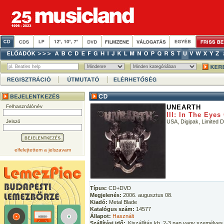
Felhasználónév
UNEARTH
III: In The Eyes
Jelszó
USA, Digipak, Limited D
elfelejtettem a jelszavam
Típus:
CD+DVD
Megjelenés:
2006. augusztus 08.
Kiadó:
Metal Blade
Katalógus szám:
14577
Állapot:
Használt
Szállítási idő:
Kiszállítás kb. 2-3 nap vagy személyes