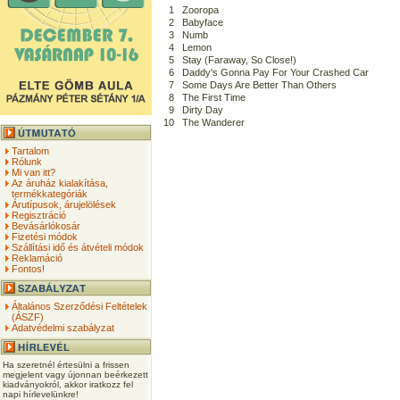
1
Zooropa
2
Babyface
3
Numb
4
Lemon
5
Stay (Faraway, So Close!)
6
Daddy's Gonna Pay For Your Crashed Car
7
Some Days Are Better Than Others
8
The First Time
9
Dirty Day
10
The Wanderer
Tartalom
Rólunk
Mi van itt?
Az áruház kialakítása,
termékkategóriák
Árutípusok, árujelölések
Regisztráció
Bevásárlókosár
Fizetési módok
Szállítási idő és átvételi módok
Reklamáció
Fontos!
Általános Szerződési Feltételek
(ÁSZF)
Adatvédelmi szabályzat
Ha szeretnél értesülni a frissen
megjelent vagy újonnan beérkezett
kiadványokról, akkor iratkozz fel
napi hírlevelünkre!