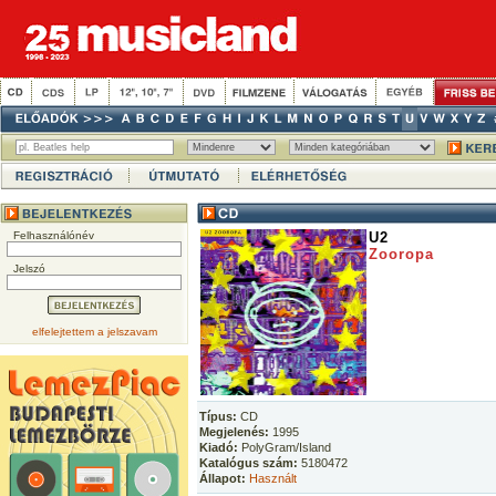
Felhasználónév
U2
Zooropa
Jelszó
elfelejtettem a jelszavam
Típus:
CD
Megjelenés:
1995
Kiadó:
PolyGram/Island
Katalógus szám:
5180472
Állapot:
Használt