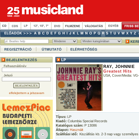
Felhasználónév
RAY, JOHNNIE
Greatest Hits
Jelszó
USA, Cover/Media: VG
elfelejtettem a jelszavam
Típus:
LP
Kiadó:
Columbia Special Records
Katalógus szám:
P 13086
Állapot:
Használt
Szállítási idő:
Kiszállítás kb. 2-3 nap vagy személyes