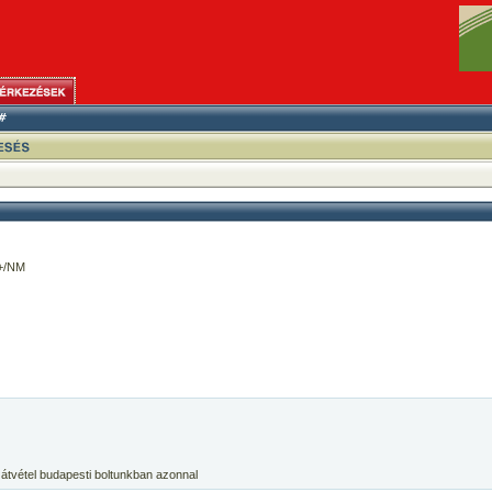
+/NM
 átvétel budapesti boltunkban azonnal