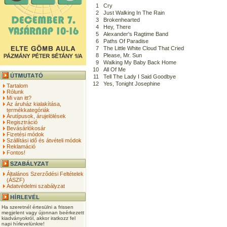
1
Cry
2
Just Walking In The Rain
3
Brokenhearted
4
Hey, There
5
Alexander's Ragtime Band
6
Paths Of Paradise
7
The Little White Cloud That Cried
8
Please, Mr. Sun
9
Walking My Baby Back Home
10
All Of Me
11
Tell The Lady I Said Goodbye
12
Yes, Tonight Josephine
Tartalom
Rólunk
Mi van itt?
Az áruház kialakítása,
termékkategóriák
Árutípusok, árujelölések
Regisztráció
Bevásárlókosár
Fizetési módok
Szállítási idő és átvételi módok
Reklamáció
Fontos!
Általános Szerződési Feltételek
(ÁSZF)
Adatvédelmi szabályzat
Ha szeretnél értesülni a frissen
megjelent vagy újonnan beérkezett
kiadványokról, akkor iratkozz fel
napi hírlevelünkre!