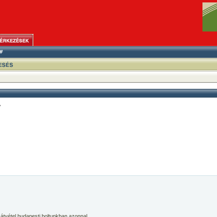
A
 átvétel budapesti boltunkban azonnal