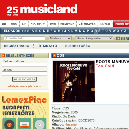
Felhasználónév
ROOTS MANUV
Too Cold
Jelszó
elfelejtettem a jelszavam
Típus:
CDS
Megjelenés:
2005
Kiadó:
Big Dada
Katalógus szám:
BDCDS078
Állapot:
Használt
Szállítási idő:
Kiszállítás kb. 2-3 nap vagy személyes