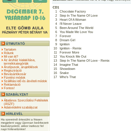
CD1
1
Chocolate Factory
2
Step In The Name Of Love
3
Heart Of A Woman
4
I'll Never Leave
5
Been Around The World
6
You Made Me Love You
7
Forever
8
Dream Girl
9
Ignition
10
Ignition - Remix
Tartalom
11
Forever More
Rólunk
Mi van itt?
12
You Knock Me Out
Az áruház kialakítása,
13
Step In The Name Of Love - Remix
termékkategóriák
14
Imagine That
Árutípusok, árujelölések
15
Showdown
Regisztráció
16
Snake
Bevásárlókosár
17
Who's That
Fizetési módok
Szállítási idő és átvételi módok
Reklamáció
Fontos!
Általános Szerződési Feltételek
(ÁSZF)
Adatvédelmi szabályzat
Ha szeretnél értesülni a frissen
megjelent vagy újonnan beérkezett
kiadványokról, akkor iratkozz fel
napi hírlevelünkre!