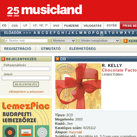
Felhasználónév
R. KELLY
Chocolate Facto
Jelszó
Limited Edition
elfelejtettem a jelszavam
Típus:
2CD
Megjelenés:
2003
Kiadó:
Jive
Katalógus szám:
9225112
Állapot:
Használt
Szállítási idő:
Kiszállítás kb. 2-3 nap vagy személyes