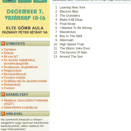
1
Leaving New York
2
Electron Blue
3
The Outsiders
4
Make It All Okay
5
Final Straw
6
I Wanted To Be Wrong
7
Wanderlust
8
Boy In The Well
9
Aftermath
10
High Speed Train
11
The Worst Joke Ever
Tartalom
12
The Ascent Of Man
Rólunk
Mi van itt?
13
Around The Sun
Az áruház kialakítása,
termékkategóriák
Árutípusok, árujelölések
Regisztráció
Bevásárlókosár
Fizetési módok
Szállítási idő és átvételi módok
Reklamáció
Fontos!
Általános Szerződési Feltételek
(ÁSZF)
Adatvédelmi szabályzat
Ha szeretnél értesülni a frissen
megjelent vagy újonnan beérkezett
kiadványokról, akkor iratkozz fel
napi hírlevelünkre!