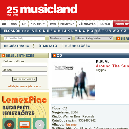
Felhasználónév
R.E.M.
Around The Su
Jelszó
Digipak
elfelejtettem a jelszavam
Típus:
CD
Megjelenés:
2004
Kiadó:
Warner Bros. Records
Katalógus szám:
9362488942
Állapot:
Használt
Szállítási idő:
Kiszállítás kb. 2-3 nap vagy személyes