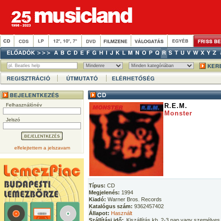
Felhasználónév
R.E.M.
Monster
Jelszó
elfelejtettem a jelszavam
Típus:
CD
Megjelenés:
1994
Kiadó:
Warner Bros. Records
Katalógus szám:
9362457402
Állapot:
Használt
Szállítási idő:
Kiszállítás kb. 2-3 nap vagy személyes