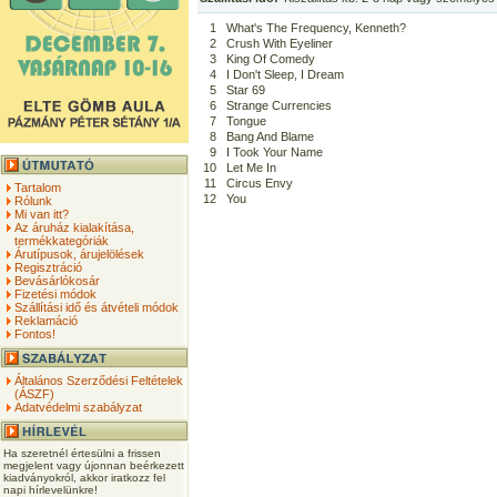
1
What's The Frequency, Kenneth?
2
Crush With Eyeliner
3
King Of Comedy
4
I Don't Sleep, I Dream
5
Star 69
6
Strange Currencies
7
Tongue
8
Bang And Blame
9
I Took Your Name
10
Let Me In
11
Circus Envy
Tartalom
12
You
Rólunk
Mi van itt?
Az áruház kialakítása,
termékkategóriák
Árutípusok, árujelölések
Regisztráció
Bevásárlókosár
Fizetési módok
Szállítási idő és átvételi módok
Reklamáció
Fontos!
Általános Szerződési Feltételek
(ÁSZF)
Adatvédelmi szabályzat
Ha szeretnél értesülni a frissen
megjelent vagy újonnan beérkezett
kiadványokról, akkor iratkozz fel
napi hírlevelünkre!