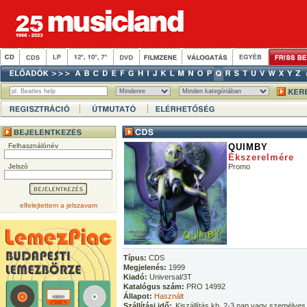
Felhasználónév
QUIMBY
Ékszerelmére
Jelszó
Promo
elfelejtettem a jelszavam
Típus:
CDS
Megjelenés:
1999
Kiadó:
Universal/3T
Katalógus szám:
PRO 14992
Állapot:
Használt
Szállítási idő:
Kiszállítás kb. 2-3 nap vagy személyes