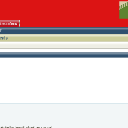
 átvétel budapesti boltunkban azonnal