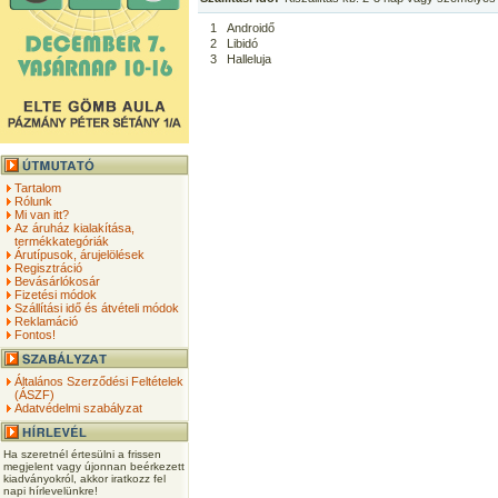
1
Androidő
2
Libidó
3
Halleluja
Tartalom
Rólunk
Mi van itt?
Az áruház kialakítása,
termékkategóriák
Árutípusok, árujelölések
Regisztráció
Bevásárlókosár
Fizetési módok
Szállítási idő és átvételi módok
Reklamáció
Fontos!
Általános Szerződési Feltételek
(ÁSZF)
Adatvédelmi szabályzat
Ha szeretnél értesülni a frissen
megjelent vagy újonnan beérkezett
kiadványokról, akkor iratkozz fel
napi hírlevelünkre!