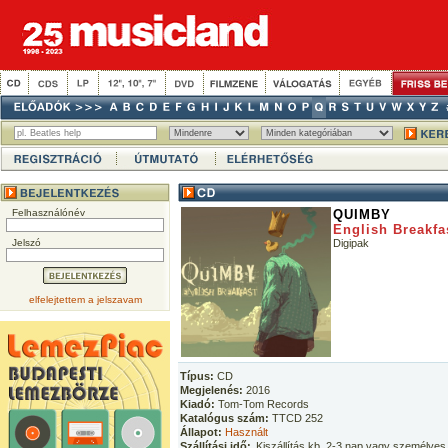
Felhasználónév
QUIMBY
English Breakfa
Jelszó
Digipak
elfelejtettem a jelszavam
Típus:
CD
Megjelenés:
2016
Kiadó:
Tom-Tom Records
Katalógus szám:
TTCD 252
Állapot:
Használt
Szállítási idő:
Kiszállítás kb. 2-3 nap vagy személyes