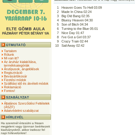
1
Heaven Goes To Hell 03:09
2
Made In China 02:24
3
Big Old Bang 02:35
4
Bluesy Heaven 04:30
5
Son of Bitch 04:34
6
Turning to the Blue 05:01
7
Nice Day 01:47
8
I've Got a Girl 03:37
9
Crazy Train 02:44
10
Sail Away 02:42
Tartalom
Rólunk
Mi van itt?
Az áruház kialakítása,
termékkategóriák
Árutípusok, árujelölések
Regisztráció
Bevásárlókosár
Fizetési módok
Szállítási idő és átvételi módok
Reklamáció
Fontos!
Általános Szerződési Feltételek
(ÁSZF)
Adatvédelmi szabályzat
Ha szeretnél értesülni a frissen
megjelent vagy újonnan beérkezett
kiadványokról, akkor iratkozz fel
napi hírlevelünkre!