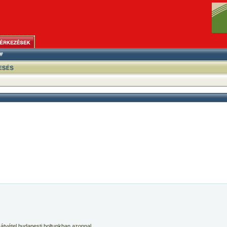
 átvétel budapesti boltunkban azonnal