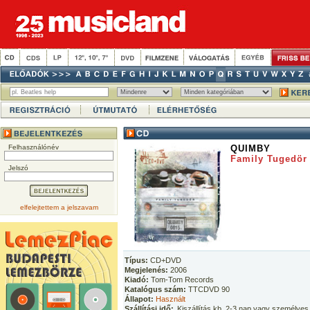
Felhasználónév
QUIMBY
Family Tugedör
Jelszó
elfelejtettem a jelszavam
Típus:
CD+DVD
Megjelenés:
2006
Kiadó:
Tom-Tom Records
Katalógus szám:
TTCDVD 90
Állapot:
Használt
Szállítási idő:
Kiszállítás kb. 2-3 nap vagy személyes