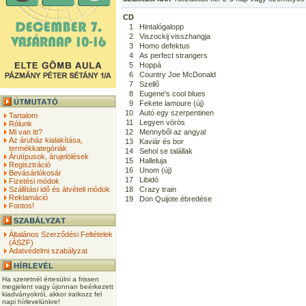
CD
1
Hintalógalopp
2
Viszockij visszhangja
3
Homo defektus
4
As perfect strangers
5
Hoppá
6
Country Joe McDonald
7
Szellő
8
Eugene's cool blues
9
Fekete lamoure (új)
10
Autó egy szerpentinen
Tartalom
11
Legyen vörös
Rólunk
Mi van itt?
12
Mennyből az angyal
Az áruház kialakítása,
13
Kaviár és bor
termékkategóriák
14
Sehol se talállak
Árutípusok, árujelölések
15
Halleluja
Regisztráció
16
Unom (új)
Bevásárlókosár
17
Libidó
Fizetési módok
Szállítási idő és átvételi módok
18
Crazy train
Reklamáció
19
Don Quijote ébredése
Fontos!
Általános Szerződési Feltételek
(ÁSZF)
Adatvédelmi szabályzat
Ha szeretnél értesülni a frissen
megjelent vagy újonnan beérkezett
kiadványokról, akkor iratkozz fel
napi hírlevelünkre!