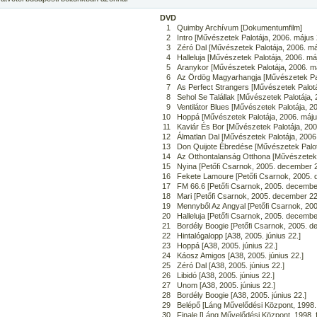
DVD
1
Quimby Archívum [Dokumentumfilm]
2
Intro [Művészetek Palotája, 2006. május 
3
Zéró Dal [Művészetek Palotája, 2006. má
4
Halleluja [Művészetek Palotája, 2006. má
5
Aranykor [Művészetek Palotája, 2006. má
6
Az Ördög Magyarhangja [Művészetek Palo
7
As Perfect Strangers [Művészetek Palotá
8
Sehol Se Talállak [Művészetek Palotája, 
9
Ventilátor Blues [Művészetek Palotája, 2
10
Hoppá [Művészetek Palotája, 2006. máju
11
Kaviár És Bor [Művészetek Palotája, 200
12
Álmatlan Dal [Művészetek Palotája, 2006
13
Don Quijote Ébredése [Művészetek Palot
14
Az Otthontalanság Otthona [Művészetek 
15
Nyina [Petőfi Csarnok, 2005. december 2
16
Fekete Lamoure [Petőfi Csarnok, 2005. 
17
FM 66.6 [Petőfi Csarnok, 2005. decembe
18
Mari [Petőfi Csarnok, 2005. december 22
19
Mennyből Az Angyal [Petőfi Csarnok, 20
20
Halleluja [Petőfi Csarnok, 2005. decembe
21
Bordély Boogie [Petőfi Csarnok, 2005. d
22
Hintalógalopp [A38, 2005. június 22.]
23
Hoppá [A38, 2005. június 22.]
24
Káosz Amigos [A38, 2005. június 22.]
25
Zéró Dal [A38, 2005. június 22.]
26
Libidó [A38, 2005. június 22.]
27
Unom [A38, 2005. június 22.]
28
Bordély Boogie [A38, 2005. június 22.]
29
Belépő [Láng Művelődési Központ, 1998. 
30
Finale [Láng Művelődési Központ, 1998. f