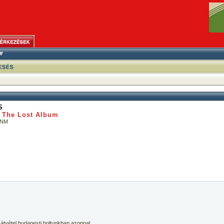
S
: The Lost Album
/NM
 átvétel budapesti boltunkban azonnal