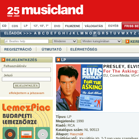
Felhasználónév
PRESLEY, ELVI
For The Asking
Jelszó
EU, Cover/Media: VG+
elfelejtettem a jelszavam
Típus:
LP
Megjelenés:
1990
Kiadó:
RCA
Katalógus szám:
NL 90513
Állapot:
Használt
Szállítási idő:
Kiszállítás kb. 2-3 nap vagy személyes