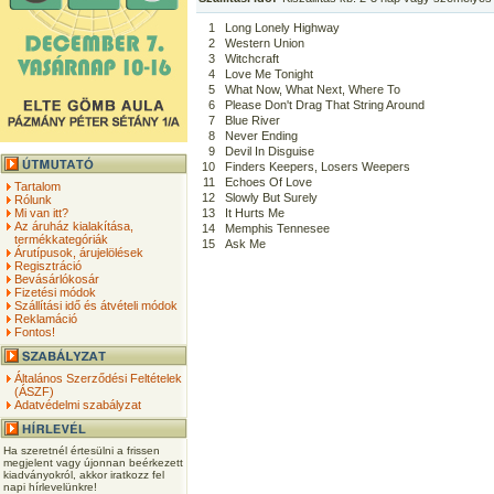
1
Long Lonely Highway
2
Western Union
3
Witchcraft
4
Love Me Tonight
5
What Now, What Next, Where To
6
Please Don't Drag That String Around
7
Blue River
8
Never Ending
9
Devil In Disguise
10
Finders Keepers, Losers Weepers
11
Echoes Of Love
Tartalom
12
Slowly But Surely
Rólunk
Mi van itt?
13
It Hurts Me
Az áruház kialakítása,
14
Memphis Tennesee
termékkategóriák
15
Ask Me
Árutípusok, árujelölések
Regisztráció
Bevásárlókosár
Fizetési módok
Szállítási idő és átvételi módok
Reklamáció
Fontos!
Általános Szerződési Feltételek
(ÁSZF)
Adatvédelmi szabályzat
Ha szeretnél értesülni a frissen
megjelent vagy újonnan beérkezett
kiadványokról, akkor iratkozz fel
napi hírlevelünkre!