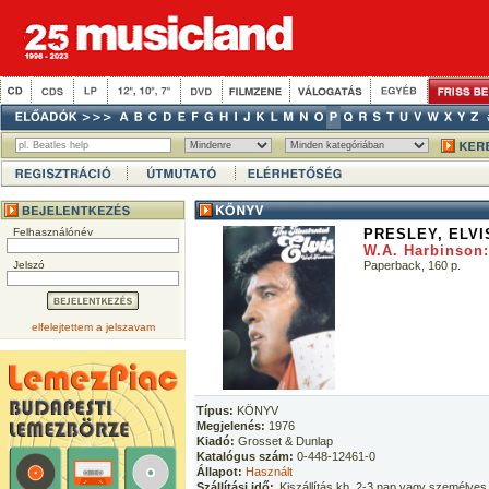
Felhasználónév
PRESLEY, ELVI
W.A. Harbinson: 
Jelszó
Paperback, 160 p.
elfelejtettem a jelszavam
Típus:
KÖNYV
Megjelenés:
1976
Kiadó:
Grosset & Dunlap
Katalógus szám:
0-448-12461-0
Állapot:
Használt
Szállítási idő:
Kiszállítás kb. 2-3 nap vagy személyes